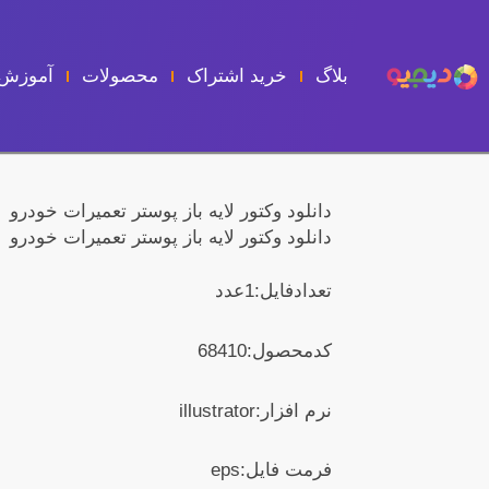
فتن
ه
حتوا
بلاگ
خرید اشتراک
محصولات
آموزش 
دانلود وکتور لایه باز پوستر تعمیرات خودرو
دانلود وکتور لایه باز پوستر تعمیرات خودرو
تعدادفایل:1عدد
کدمحصول:68410
نرم افزار:illustrator
فرمت فایل:eps