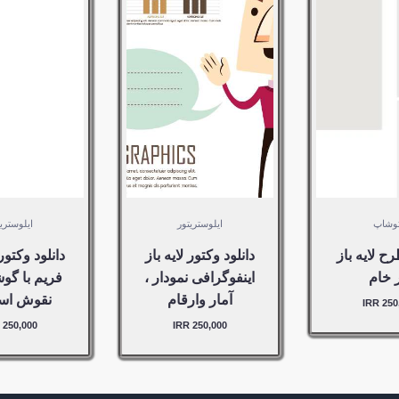
250,000
250,000
2
IRR –
IRR –
I
خرید
خرید
VIEW
VIEW
DETAILS
DETAILS
به
مورد به
مورد به
ید
سبد خرید
سبد خرید
شد
اضافه شد
اضافه شد
وشاپ
ایلوستریتور
ایلوستری
رح لایه باز
دانلود وکتور لایه باز
دانلود وکتور 
ر خام
اینفوگرافی نمودار ،
فریم با گو
آمار وارقام
نقوش اس
250,0
250,000 IRR
250,000 IRR