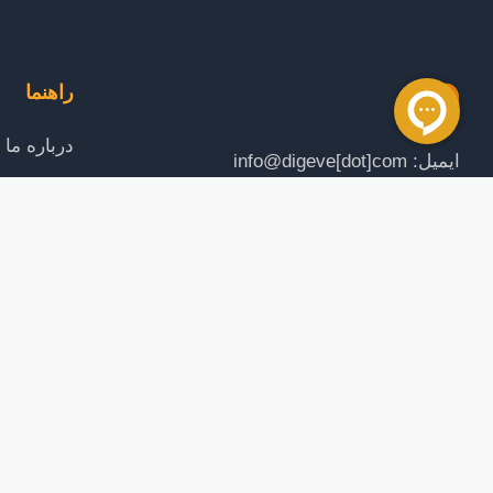
راهنما
درباره ما
ایمیل: info@digeve[dot]com
تماس با م
راهنمای خ
ما را در شبکه های اجتماعی دنبال کنید
قوانین و 
لینک های 
همکار گرامی تمامی طرح های این وبسایت دارای کپی رایت بوده و