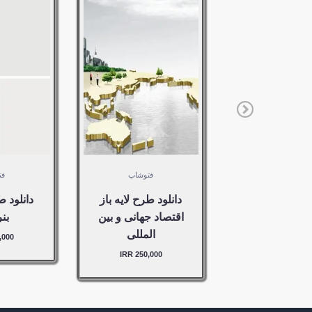
50,000
250,000
RR –
IRR –
خرید
خرید
VIEW
DETAILS
مورد به
مورد 
سبد خرید
سبد خر
اضافه شد
اضافه 
فتوشاپ
فت
دانلود طرح لایه باز
دانلود ط
اقتصاد جهانی و بین
بن
المللی
00 IRR
250,000 IRR