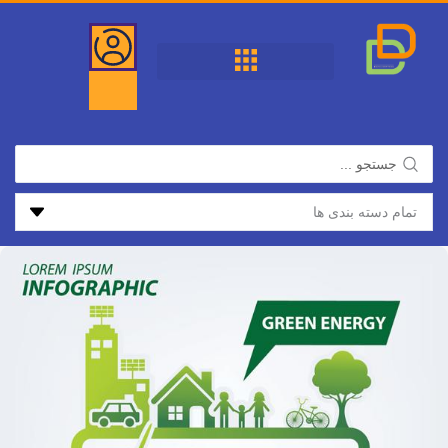
فتن
ه
حتوا
جستجو
...