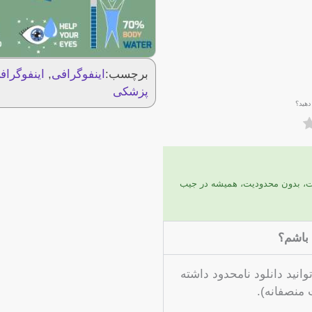
برچسب:
اینفوگرافی
,
اینفوگرا
پزشکی
دهید؟
ات، بدون محدودیت، همیشه در جیب
 باشم؟
انید دانلود نامحدود داشته
 منصفانه).