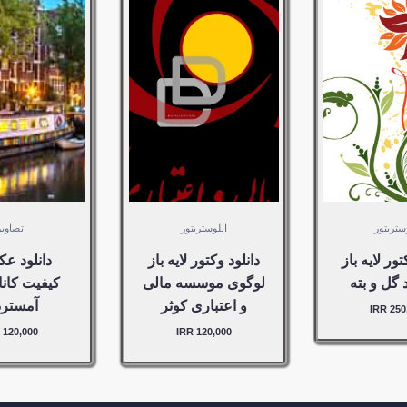
120,000
120,000
2
IRR –
IRR –
I
خرید
خرید
VIEW
VIEW
DETAILS
DETAILS
به
مورد به
مورد به
ید
سبد خرید
سبد خرید
شد
اضافه شد
اضافه شد
ستریتور
ایلوستریتور
تصاویر
تور لایه باز
دانلود وکتور لایه‌ باز
دانلود عک
 گل و بته
لوگوی موسسه مالی
کیفیت کانا
و اعتباری کوثر
آمسترد
250,0
120,000 IRR
120,000 IRR