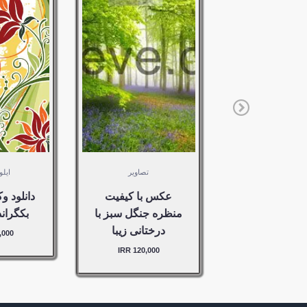
50,000
120,000
RR –
IRR –
خرید
خرید
VIEW
DETAILS
مورد به
مورد 
سبد خرید
سبد خر
اضافه شد
اضافه 
تصاویر
ایلو
عکس با کیفیت
دانلود وک
منظره جنگل سبز با
بکگراند
درختانی زیبا
00 IRR
120,000 IRR