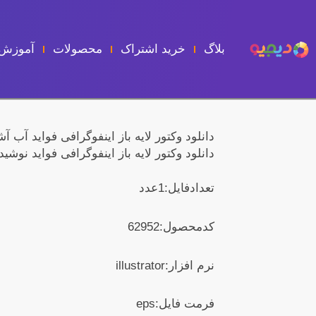
فتن
ه
حتوا
بلاگ
خرید اشتراک
محصولات
آموزش 
دانلود وکتور لایه باز اینفوگرافی فواید آب آ
دانلود وکتور لایه باز اینفوگرافی فواید نوش
تعدادفایل:1عدد
کدمحصول:62952
نرم افزار:illustrator
فرمت فایل:eps