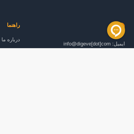
راهنما
درباره ما
ایمیل: info@digeve[dot]com
تماس با م
راهنمای خ
ما را در شبکه های اجتماعی دنبال کنید
قوانین و 
لینک های 
همکار گرامی تمامی طرح های این وبسایت دارای کپی رایت بوده و