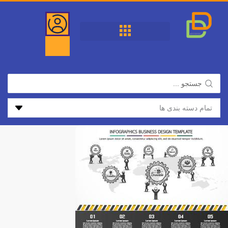
فتن
ه
حتوا
جستجو
...