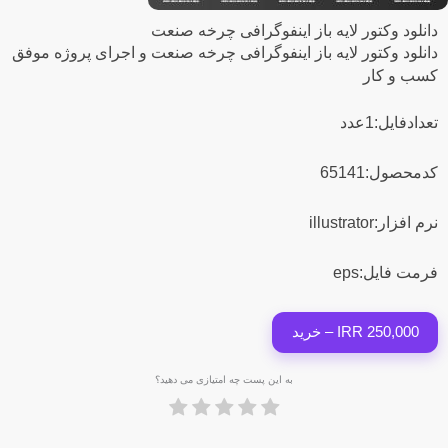
دانلود وکتور لایه باز اینفوگرافی چرخه صنعت
دانلود وکتور لایه باز اینفوگرافی چرخه صنعت و اجرای پروژه موفق
کسب و کار
تعدادفایل:1عدد
کدمحصول:65141
نرم افزار:illustrator
فرمت فایل:eps
250,000 IRR – خرید
به این پست چه امتیازی می دهید؟